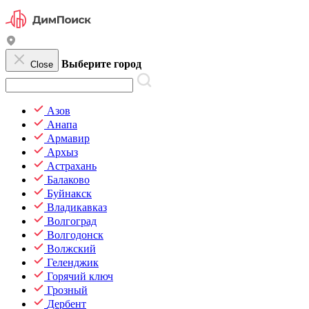
Выберите город
Close
Азов
Анапа
Армавир
Архыз
Астрахань
Балаково
Буйнакск
Владикавказ
Волгоград
Волгодонск
Волжский
Геленджик
Горячий ключ
Грозный
Дербент