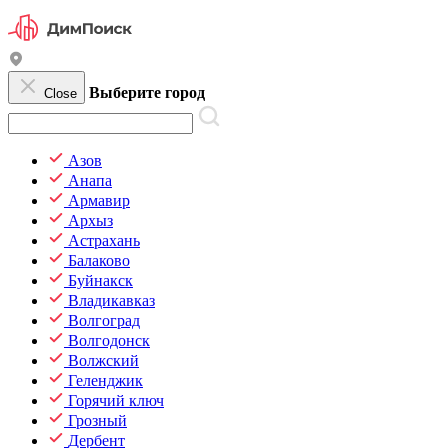
Выберите город
Close
Азов
Анапа
Армавир
Архыз
Астрахань
Балаково
Буйнакск
Владикавказ
Волгоград
Волгодонск
Волжский
Геленджик
Горячий ключ
Грозный
Дербент