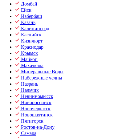
Домбай
Ейск
Избербаш
Казань
Калининград
Каспийск
Кизилюрт
Краснодар
Крымск
Майкоп
Махачкала
Минеральные Воды
Набережные челны
Назрань
Нальчик
Невинномысск
Новороссийск
Новочеркасск
Новошахтинск
Пятигорск
Ростов-на-Дону
Самара