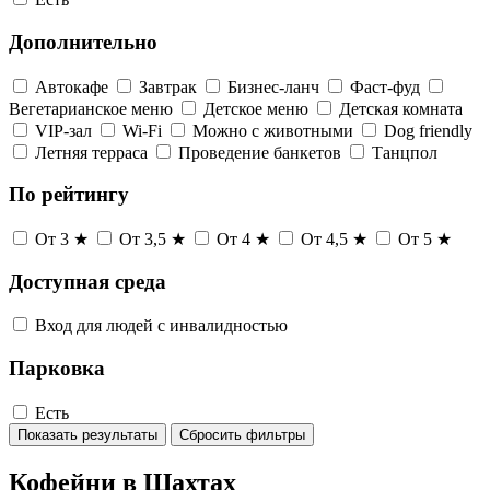
Дополнительно
Автокафе
Завтрак
Бизнес-ланч
Фаст-фуд
Вегетарианское меню
Детское меню
Детская комната
VIP-зал
Wi-Fi
Можно с животными
Dog friendly
Летняя терраса
Проведение банкетов
Танцпол
По рейтингу
От 3 ★
От 3,5 ★
От 4 ★
От 4,5 ★
От 5 ★
Доступная среда
Вход для людей с инвалидностью
Парковка
Есть
Показать результаты
Сбросить фильтры
Кофейни в Шахтах