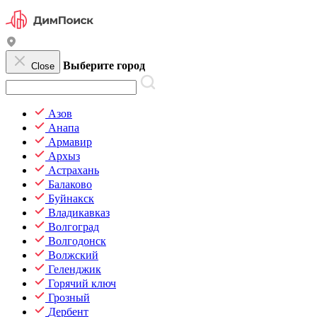
Выберите город
Close
Азов
Анапа
Армавир
Архыз
Астрахань
Балаково
Буйнакск
Владикавказ
Волгоград
Волгодонск
Волжский
Геленджик
Горячий ключ
Грозный
Дербент