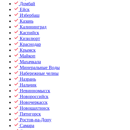
Домбай
Ейск
Избербаш
Казань
Калининград
Каспийск
Кизилюрт
Краснодар
Крымск
Майкоп
Махачкала
Минеральные Воды
Набережные челны
Назрань
Нальчик
Невинномысск
Новороссийск
Новочеркасск
Новошахтинск
Пятигорск
Ростов-на-Дону
Самара