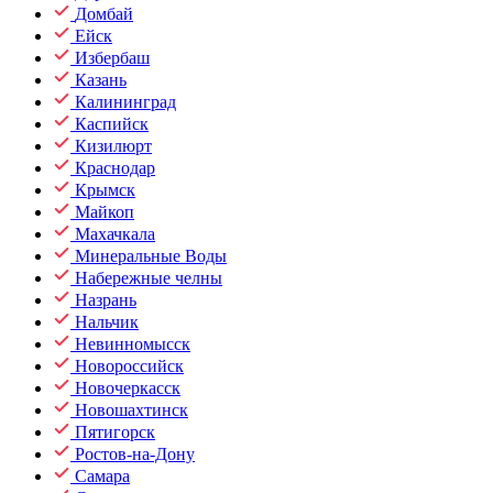
Домбай
Ейск
Избербаш
Казань
Калининград
Каспийск
Кизилюрт
Краснодар
Крымск
Майкоп
Махачкала
Минеральные Воды
Набережные челны
Назрань
Нальчик
Невинномысск
Новороссийск
Новочеркасск
Новошахтинск
Пятигорск
Ростов-на-Дону
Самара