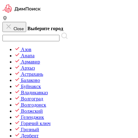
Выберите город
Close
Азов
Анапа
Армавир
Архыз
Астрахань
Балаково
Буйнакск
Владикавказ
Волгоград
Волгодонск
Волжский
Геленджик
Горячий ключ
Грозный
Дербент